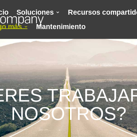
cio
Soluciones
Recursos compartid
go más
Mantenimiento
ERES TRABAJA
NOSOTROS?